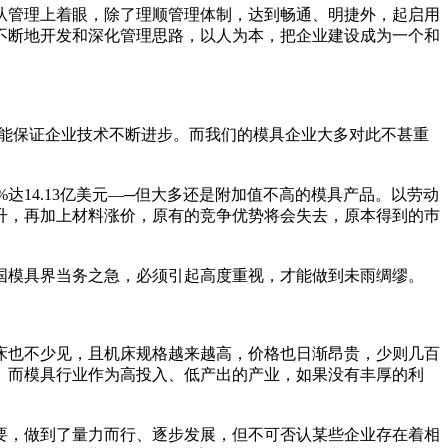
从管理上着眼，除了理顺管理体制，达到畅通、明捷外，起启用
不断地开发和深化管理思路，以人为本，把企业建设成为一个和
才能保证企业技术不断进步。而我们的模具企业大多对此不甚重
73%达14.13亿美元—─但大多还是附加值不高的模具产品。以劳动
升，再加上材料涨价，原有的竞争优势将会失去，原本得到的巿
国模具界当务之急，必须引起高度重视，才能做到未雨绸缪。
床也不少见，且机床规格越来越高，价格也日渐昂贵，少则几百
要。而模具行业作为高投入、低产出的产业，如果没有丰厚的利
要，做到了量力而行、逐步发展，但不可否认某些企业存在着相