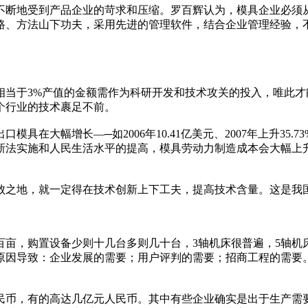
不断地受到产品企业的苛求和压缩。罗百辉认为，模具企业必须
路、方法山下功夫，采用先进的管理软件，结合企业管理经验，
相当于3%产值的金额需作为科研开发和技术攻关的投入，唯此
个行业的技术裹足不前。
在大幅增长—─如2006年10.41亿美元、2007年上升35.
新法实施和人民生活水平的提高，模具劳动力制造成本会大幅上
败之地，就一定得在技术创新上下工夫，提高技术含量。这是我
百亩，购置设备少则十几台多则几十台，3轴机床很普遍，5轴机
个原因导致：企业发展的需要；用户评判的需要；招商工程的需
民币，有的高达几亿元人民币。其中有些企业确实是出于生产需