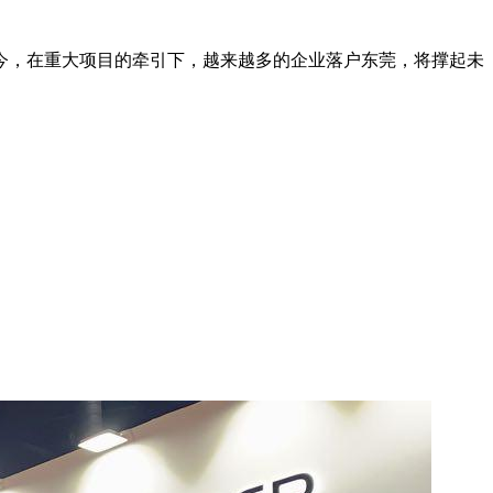
今，在重大项目的牵引下，越来越多的企业落户东莞，将撑起未