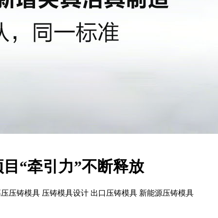
目“牵引力”不断释放
高压压铸模具 压铸模具设计 出口压铸模具 新能源压铸模具