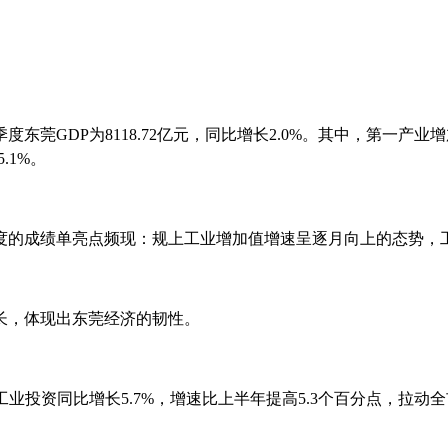
GDP为8118.72亿元，同比增长2.0%。其中，第一产业增加值
.1%。
度的成绩单亮点频现：规上工业增加值增速呈逐月向上的态势，
长，体现出东莞经济的韧性。
业投资同比增长5.7%，增速比上半年提高5.3个百分点，拉动全