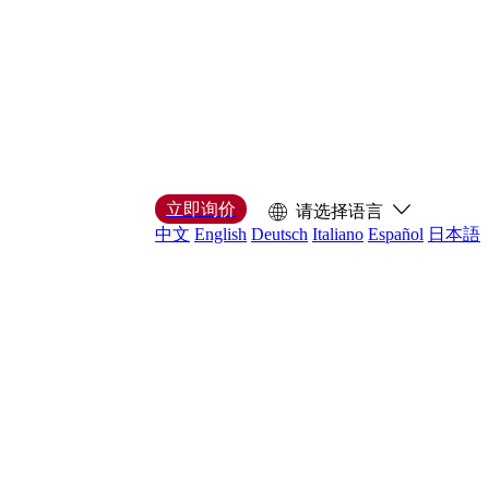
立即询价
请选择语言
中文
English
Deutsch
Italiano
Español
日本語