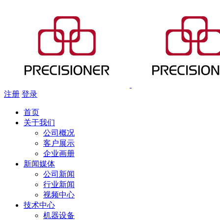
注册
登录
首页
关于我们
公司概况
客户展示
企业画册
新闻媒体
公司新闻
行业新闻
视频中心
技术中心
机器设备