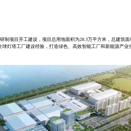
制项目开工建设，项目总用地面积为28.3万平方米，总建筑面
全球灯塔工厂建设经验，打造绿色、高效智能工厂和新能源产业