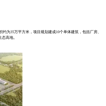
积约为35万平方米，项目规划建成10个单体建筑，包括厂房、
生态高地。