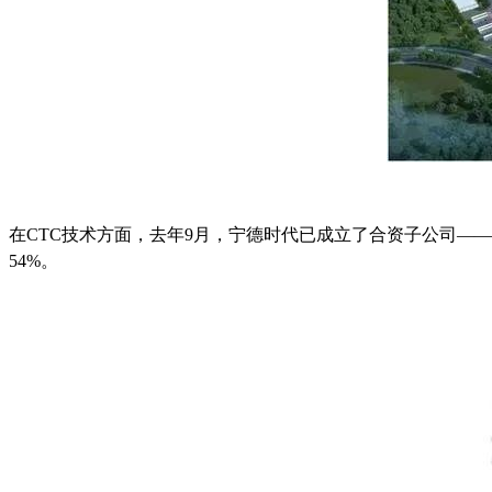
在CTC技术方面，去年9月，宁德时代已成立了合资子公司—
54%。