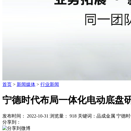
首页
>
新闻媒体
>
行业新闻
宁德时代布局一体化电动底盘
发布时间： 2022-10-31
浏览量：
918
关键词：
品成金属 宁德时
分享到：